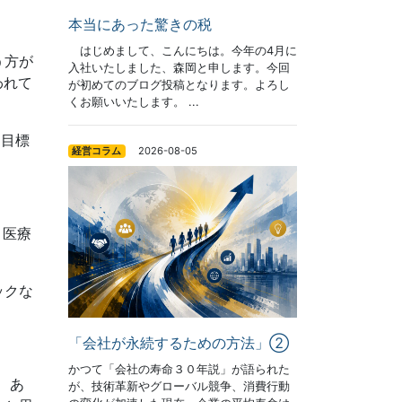
本当にあった驚きの税
はじめまして、こんにちは。今年の4月に
う方が
入社いたしました、森岡と申します。今回
われて
が初めてのブログ投稿となります。よろし
くお願いいたします。 ...
る目標
2026-08-05
経営コラム
、医療
ックな
「会社が永続するための方法」②
かつて「会社の寿命３０年説」が語られた
、あ
が、技術革新やグローバル競争、消費行動