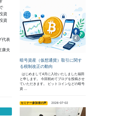
す
で
投資
投資
表
夫
暗号資産（仮想通貨）取引に関す
る税制改正の動向
はじめまして4月に入社いたしました福田
と申します。 今回初めてブログを投稿させ
ていただきます。 ビットコインなどの暗号
資 ...
2026-07-02
セミナー参加者の声