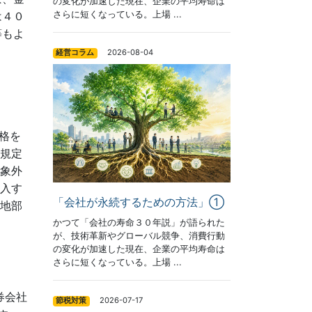
の変化が加速した現在、企業の平均寿命は
さらに短くなっている。上場 ...
は４０
等もよ
2026-08-04
経営コラム
格を
規定
象外
入す
「会社が永続するための方法」①
地部
かつて「会社の寿命３０年説」が語られた
が、技術革新やグローバル競争、消費行動
の変化が加速した現在、企業の平均寿命は
さらに短くなっている。上場 ...
券会社
2026-07-17
節税対策