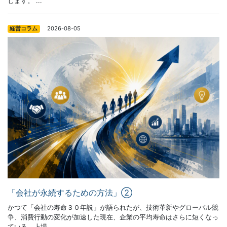
します。 ...
2026-08-05
経営コラム
「会社が永続するための方法」②
かつて「会社の寿命３０年説」が語られたが、技術革新やグローバル競
争、消費行動の変化が加速した現在、企業の平均寿命はさらに短くなっ
ている。上場 ...