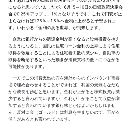
来であれば
4
月の日銀政策決定会合で公定歩合
0.75
％が
1
％
になると思っていましたが、6月
15
～
16
日の日銀政策決定会
合で
0.25
％アップし、
1
％となりそうです。これで円安が止
まらなければ
1.25
％～
1.5
％へ金利は上がると予想されま
す。いわゆる「金利のある世界」が到来します。
企業は銀行からの調達金利が高くなると設備投資を控え
るようになるし、国民は住宅ローン金利の上昇により住宅
取得を敬遠することによる住宅着工数の減少や、自動車の
取得を断念するといった動きが
消費支出の低下につながる
可能性があります。
一方でこの消費支出の穴を海
外からのインバウンド需要
増で埋め合わせすることができれば、我国の景気
もなだら
かな成長を歩むと思います。金利が上がると株式投資は減
少すると
言われていますが、金利が上がることで収益が増
加すると言われています銀
行株とかはよいかもしれませ
ん。反対に金（ゴールド）は利息を生まないの
で、下がる
傾向があるとも言われています。