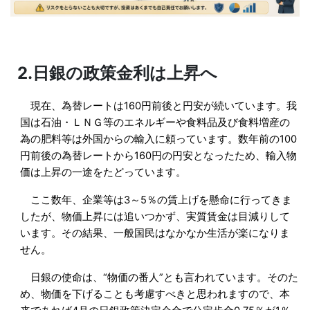
2.
日銀の政策金利は上昇へ
現在、為替レートは
160
円前後と円安が続いています。我
国は石油・ＬＮＧ等のエネルギーや食料品及び食料増産の
為の肥料等は外国からの輸入に頼っています。数年前の
100
円前後の為替レートから
160
円の円安となったため、輸入物
価は上昇の一途をたどっています。
ここ数年、企業等は
3
～
5
％の賃上げを懸命に行ってきま
したが、物価上昇には追いつかず、実質賃金は目減りして
います。その結果、一般国民はなかなか生活が楽になりま
せん。
日銀の使命は、“物価の番人”とも言われています。そのた
め、物価を下げることも考慮すべきと思われますので、本