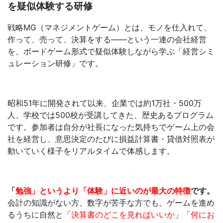
を疑似体験する研修
戦略
MG
（マネジメントゲーム）とは、モノを仕入れて、
作って、売って、決算をする
——
という一連の会社経営
を、ボードゲーム形式で疑似体験しながら学ぶ「経営シミ
ュレーション研修」です。
昭和
51
年に開発されて以来、企業では約
1
万社・
500
万
人、学校では
500
校が受講してきた、歴史あるプログラム
です。参加者は自分が社長になった気持ちでゲーム上の会
社を経営し、意思決定のたびに損益計算書・貸借対照表が
動いていく様子をリアルタイムで体感します。
「
勉強」というより「体験」に近いのが最大の特徴
です。
会計の知識がない方、数字が苦手な方でも、ゲームを進め
るうちに自然と「
決算書のどこを見ればいいか
」「
何にお