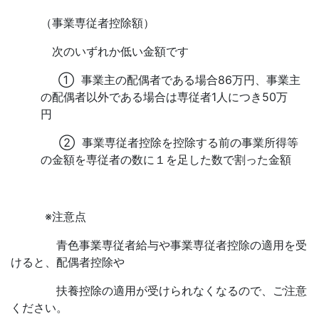
（事業専従者控除額）
次のいずれか低い金額です
①
事業主の配偶者である場合
86
万円、事業主
の配偶者以外である
場合
は
専従者
1
人につき
50
万
円
②
事業専従者控除を控除する前の事業所得等
の金額を専従者の数に１を足した数で割った金額
※注意点
青色事業専従者給与や事業専従者控除の適用を受
けると、配偶者控除や
扶養控除
の適用が受けられなくなるので、ご注意
ください。