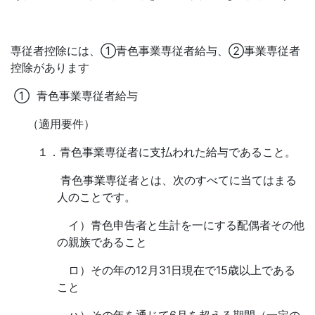
専従者控除には、①青色事業専従者給与、②事業専従者
控除があります
①
青色事業専従者給与
（適用要件）
１．
青色事業専従者に支払われた給与であること。
青色事業専従者とは、次のすべてに当てはまる
人のことです。
イ）青色申告者と生計を一にする配偶者その他
の親族であること
ロ）その年の
12
月
31
日現在で
15
歳以上である
こと
ハ）その年を通じて
6
月を超える期間（一定の