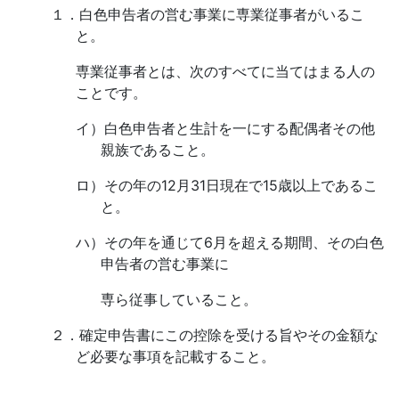
１．
白色申告者の営む事業に専業従事者がいるこ
と。
専業従事者とは、次のすべてに当てはまる人の
ことです。
イ）
白色申告者と生計を一にする配偶者その他
親族であること。
ロ）
その年の
12
月
31
日現在で
15
歳以上であるこ
と。
ハ）
その年を通じて
6
月を超える期間、その白色
申告者の営む事業に
専ら従事していること。
２．
確定申告書にこの控除を受ける旨やその金額な
ど必要な事項を記載すること。