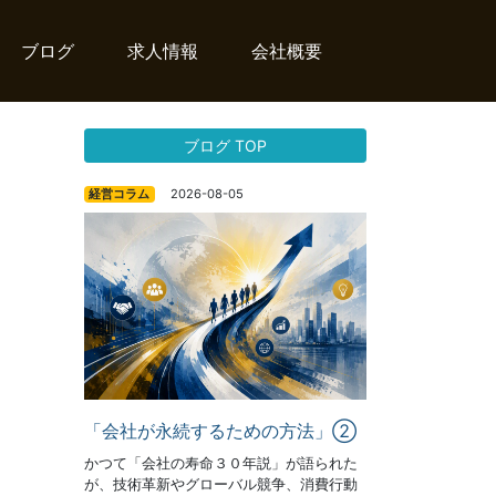
ブログ
求人情報
会社概要
ブログ TOP
2026-08-05
経営コラム
「会社が永続するための方法」②
かつて「会社の寿命３０年説」が語られた
が、技術革新やグローバル競争、消費行動