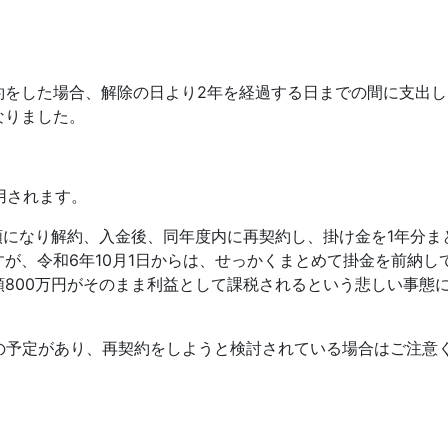
約をした場合、解除の日より
2
年を経過する日までの間に支出し
なりました。
用されます。
額になり解約、入金後、同年度内に再契約し、掛け金を
1
年分ま
すが、
令和
6
年
10
月
1
日からは、せっかくまとめて掛金を前納し
額
800
万円がそのまま利益として課税されるという悲しい事態
の予定があり、再契約をしようと検討されている場合はご注意