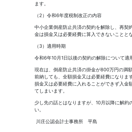
ます。
（
2
）令和
6
年度税制改正の内容
中小企業倒産防止共済の契約を解除し、再契
金は損金又は必要経費に算入できないことと
（
3
）適用時期
令和
6
年
10
月
1
日以後の契約の解除について適
現在は、倒産防止共済の掛金が
800
万円の満
前納しても、全額損金又は必要経費になりま
損金又は必要経費に入れることができず入金
てしまいます。
少し先の話とはなりますが、
10
月以降に解約
い。
川庄公認会計士事務所 平島