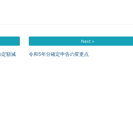
Next >
の定額減
令和5年分確定申告の変更点