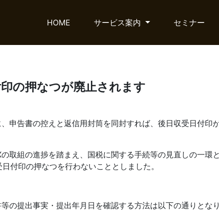
HOME
サービス案内
セミナー
付印の押なつが廃止されます
に、申告書の控えと返信用封筒を同封すれば、後日収受日付印
X
の取組の進捗を踏まえ、国税に関する手続等の見直しの一環
受日付印の押なつを行わないこととしました。
書等の提出事実・提出年月日を確認する方法は以下の通りとな