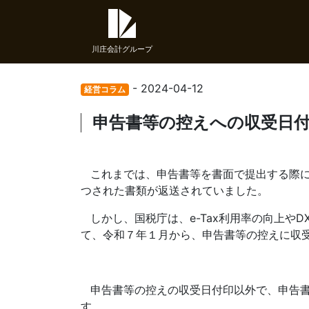
川庄会計グループ
- 2024-04-12
経営コラム
申告書等の控えへの収受日
これまでは、申告書等を書面で提出する際
つされた書類が返送されていました。
しかし、国税庁は、
e-Tax
利用率の向上や
D
て、令和７年１月から、申告書等の控えに収
申告書等の控えの収受日付印以外で、申告
す。