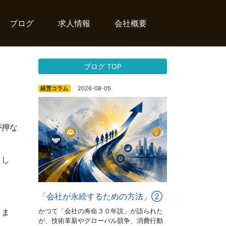
ブログ
求人情報
会社概要
ブログ TOP
2026-08-05
経営コラム
が押な
とし
「会社が永続するための方法」②
りま
かつて「会社の寿命３０年説」が語られた
が、技術革新やグローバル競争、消費行動