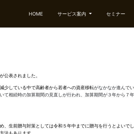
HOME
サービス案内
セミナー
が公表されました。
減少している中で高齢者から若者への資産移転
がなかなか進んで
いて相続時の加算期間の見直しが行われ、加算期間が３年から７
め、生前贈与対策としては令和５年中までに贈与を行うとよいで
方法もあります。