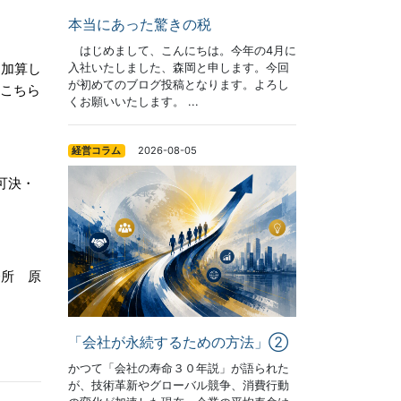
本当にあった驚きの税
はじめまして、こんにちは。今年の4月に
入社いたしました、森岡と申します。今回
に加算し
が初めてのブログ投稿となります。よろし
こちら
くお願いいたします。 ...
2026-08-05
経営コラム
可決・
務所 原
「会社が永続するための方法」②
かつて「会社の寿命３０年説」が語られた
が、技術革新やグローバル競争、消費行動